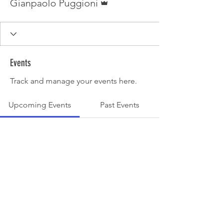
Gianpaolo Puggioni
Events
Track and manage your events here.
Upcoming Events
Past Events
Non ci sono biglietti né RSVP
See other events